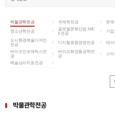
박물관학전공
국제학전공
문예
글로벌문화산업·MIC
청소년학전공
기업
E전공
도시환경예술디자인
디지털융합경영전공
데이
전공
바이오인포매틱스전
바이오화장품공학전
스마
공
공
예술심리치료전공
박물관학전공