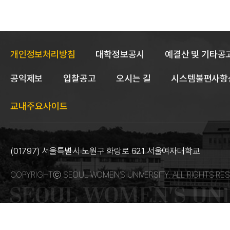
선
택
메
뉴
로
이
개인정보처리방침
대학정보공시
예결산 및 기타공
동
공익제보
입찰공고
오시는 길
시스템불편사항
교내주요사이트
(01797) 서울특별시 노원구 화랑로 621 서울여자대학교
COPYRIGHTⓒ SEOUL WOMEN’S UNIVERSITY. ALL RIGHTS RES