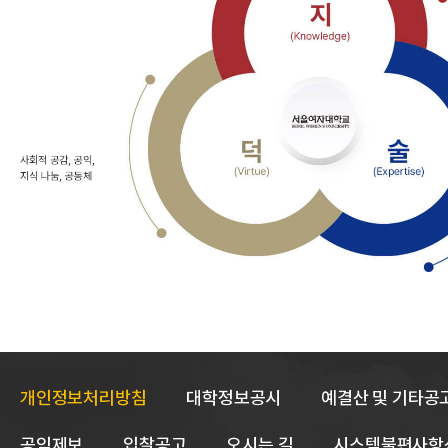
산학협력 중장기 발전계획 인재상은 '지(Knowledge)', '덕(Vi
지 (Knowledge):
주요 키워드로는 모선(Parent Ship),
덕 (Virtue):
주요 키워드로는 사회적공감, 공익, 지식나눔, 
술 (Expertise):
주요 키워드로는 전인교육(LAS), 지역재생
세 가지 가치가 중앙의 서울여자대학교 로고를 중심으로 결합
개인정보처리방침
대학정보공시
예결산 및 기타공
공익제보
입찰공고
오시는 길
시스템불편사항