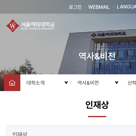
LANGU
로그인
WEBMAIL
역사&비전
대학소개
역사&비전
산학
인재상
인재상