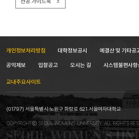
전공 가이드북
개인정보처리방침
대학정보공시
예결산 및 기타공
공익제보
입찰공고
오시는 길
시스템불편사항
교내주요사이트
(01797) 서울특별시 노원구 화랑로 621 서울여자대학교
COPYRIGHTⓒ SEOUL WOMEN’S UNIVERSITY. ALL RIGHTS RES