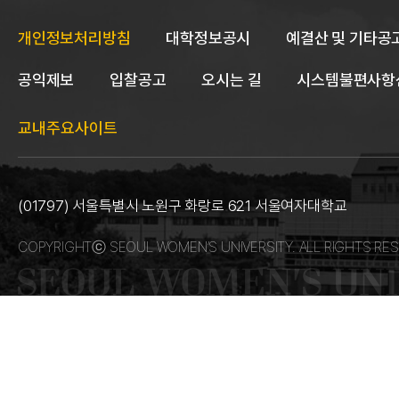
개인정보처리방침
대학정보공시
예결산 및 기타공
공익제보
입찰공고
오시는 길
시스템불편사항
교내주요사이트
(01797) 서울특별시 노원구 화랑로 621 서울여자대학교
COPYRIGHTⓒ SEOUL WOMEN’S UNIVERSITY. ALL RIGHTS RES