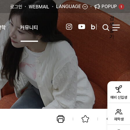
LANGUAGE
POPUP
로그인
WEBMAIL
1
검
색
산학
커뮤니티
열
기
예비 신입생
재학생