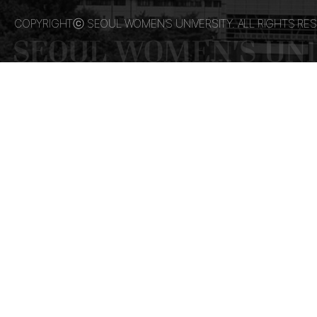
COPYRIGHTⓒ SEOUL WOMEN’S UNIVERSITY. ALL RIGHTS RES