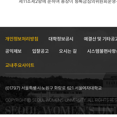
제11조제2항에 준하여 총장이 등록금심의위원회운영
개인정보처리방침
대학정보공시
예결산 및 기타공
공익제보
입찰공고
오시는 길
시스템불편사항
교내주요사이트
(01797) 서울특별시 노원구 화랑로 621 서울여자대학교
COPYRIGHTⓒ SEOUL WOMEN’S UNIVERSITY. ALL RIGHTS RES