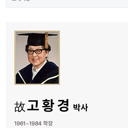
고황경
故
박사
1961~1984 학장