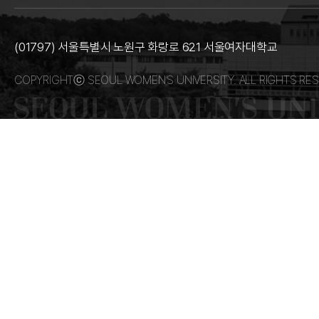
(01797) 서울특별시 노원구 화랑로 621 서울여자대학교
COPYRIGHTⓒ SEOUL WOMEN’S UNIVERSITY. ALL RIGHTS RES