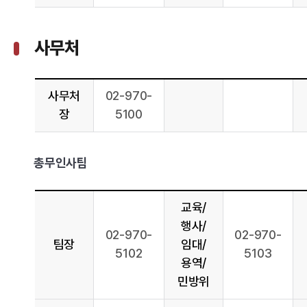
사무처
사무처
02-970-
장
5100
총무인사팀
교육/
행사/
02-970-
02-970-
팀장
임대/
5102
5103
용역/
민방위