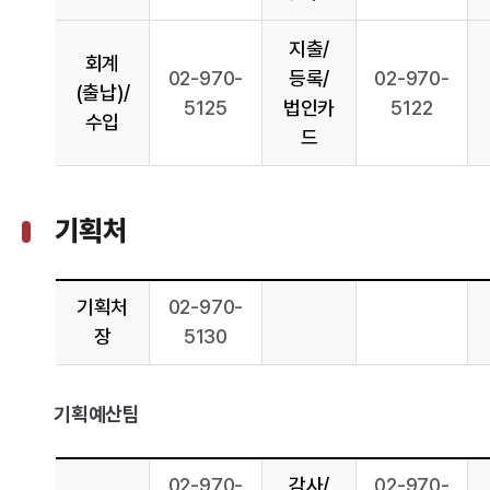
지출/
회계
02-970-
등록/
02-970-
(출납)/
5125
법인카
5122
수입
드
기획처
기획처
02-970-
장
5130
기획예산팀
02-970-
감사/
02-970-