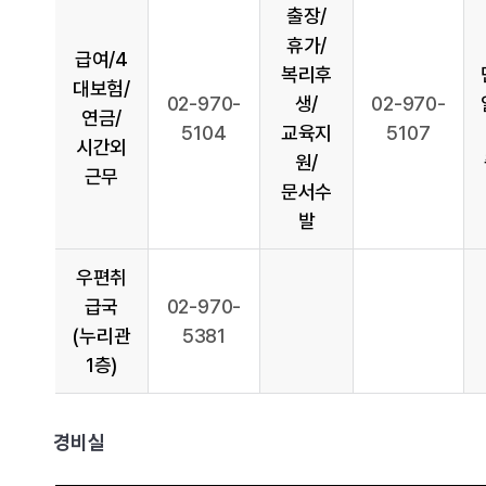
출장/
휴가/
급여/4
복리후
대보험/
02-970-
생/
02-970-
연금/
5104
교육지
5107
시간외
원/
근무
문서수
발
우편취
급국
02-970-
(누리관
5381
1층)
경비실