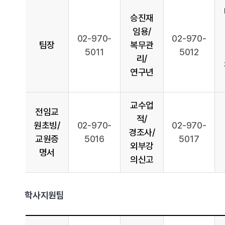
승진재
임용/
02-970-
02-970-
팀장
복무관
5011
5012
리/
연구년
교수업
전임교
적/
원초빙/
02-970-
02-970-
경조사/
교원증
5016
5017
외부강
명서
의신고
학사지원팀