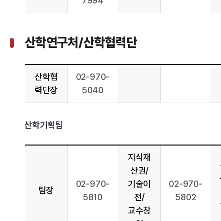
7994
산학연구처/산학협력단
산학협
02-970-
력단장
5040
산학기획팀
지식재
산권/
02-970-
기술이
02-970-
팀장
5810
전/
5802
교수창