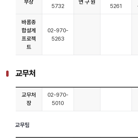
부장
연 구 원
5732
5261
바롬종
합설계
02-970-
프로젝
5263
트
교무처
교무처
02-970-
장
5010
교무팀