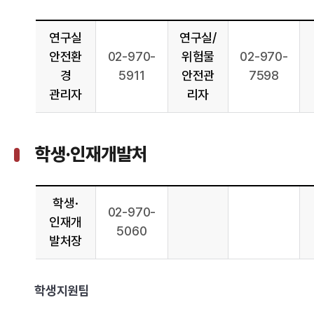
연구실
연구실/
안전환
02-970-
위험물
02-970-
경
5911
안전관
7598
관리자
리자
학생·인재개발처
학생·
02-970-
인재개
5060
발처장
학생지원팀