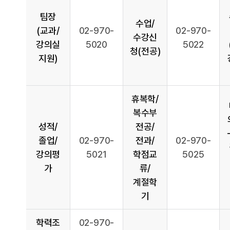
팀장
수업/
(교과/
02-970-
02-970-
수강신
강의실
5020
5022
청(전공)
지원)
휴복학/
복수부
성적/
전공/
졸업/
02-970-
전과/
02-970-
강의평
5021
학점교
5025
가
류/
계절학
기
학력조
02-970-