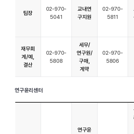
02-970-
교내연
02-970-
팀장
5041
구지원
5811
세무/
재무회
02-970-
연구원/
02-970-
계/예,
5808
구매,
5806
결산
계약
연구윤리센터
연구윤