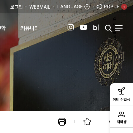
LANGUAGE
POPUP
로그인
WEBMAIL
1
검
색
산학
커뮤니티
열
기
예비 신입생
재학생