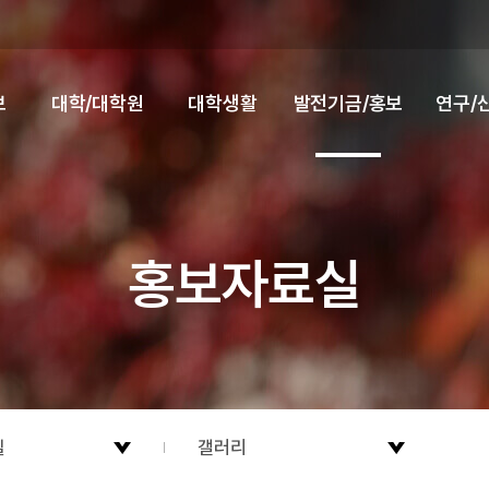
보
대학/대학원
대학생활
발전기금/홍보
연구/
홍보자료실
실
갤러리