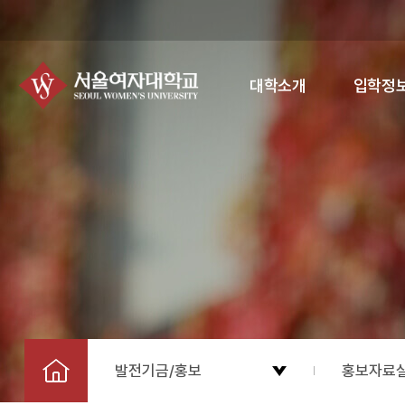
대학소개
입학정
발전기금/홍보
홍보자료