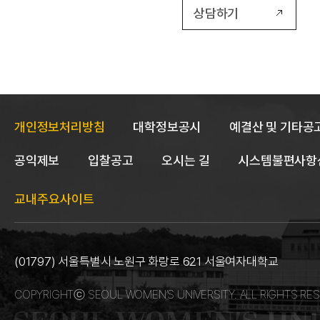
상담하기
개인정보처리방침
대학정보공시
예결산 및 기타공
공익제보
입찰공고
오시는 길
시스템불편사항
교내주요사이트
(01797) 서울특별시 노원구 화랑로 621 서울여자대학교
COPYRIGHTⓒ SEOUL WOMEN’S UNIVERSITY. ALL RIGHTS RES