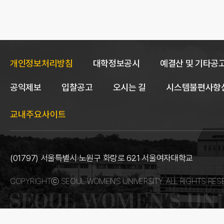
개인정보처리방침
대학정보공시
예결산 및 기타공
공익제보
입찰공고
오시는 길
시스템불편사항
교내주요사이트
(01797) 서울특별시 노원구 화랑로 621 서울여자대학교
COPYRIGHTⓒ SEOUL WOMEN’S UNIVERSITY. ALL RIGHTS RES