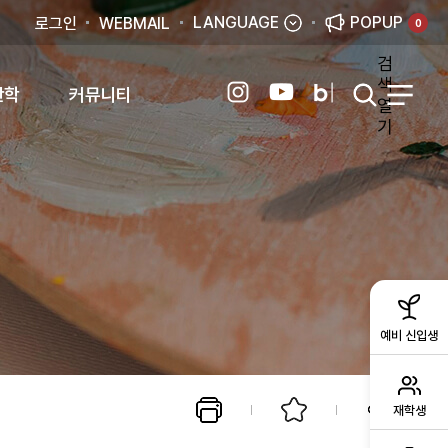
LANGUAGE
POPUP
로그인
WEBMAIL
0
검
색
산학
커뮤니티
열
기
예비 신입생
재학생