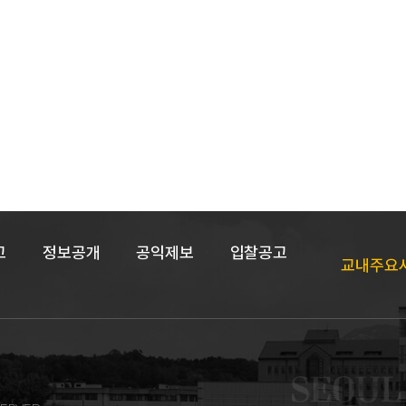
고
정보공개
공익제보
입찰공고
교내주요