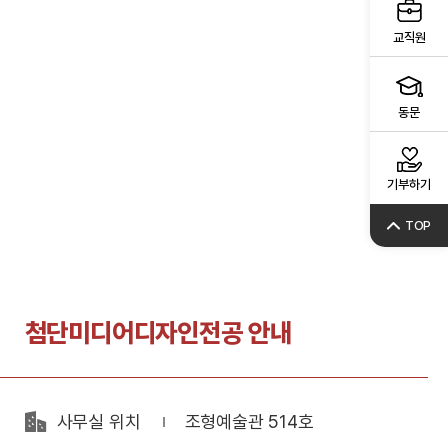
교직원
동문
기부하기
TOP
첨단미디어디자인전공 안내
사무실 위치
조형예술관 514호