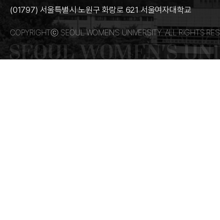
(01797) 서울특별시 노원구 화랑로 621 서울여자대학교
COPYRIGHTⓒ SEOUL WOMEN’S UNIVERSITY. ALL RIGHTS RES