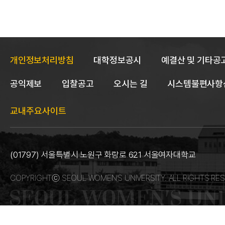
개인정보처리방침
대학정보공시
예결산 및 기타공
공익제보
입찰공고
오시는 길
시스템불편사항
교내주요사이트
(01797) 서울특별시 노원구 화랑로 621 서울여자대학교
COPYRIGHTⓒ SEOUL WOMEN’S UNIVERSITY. ALL RIGHTS RES