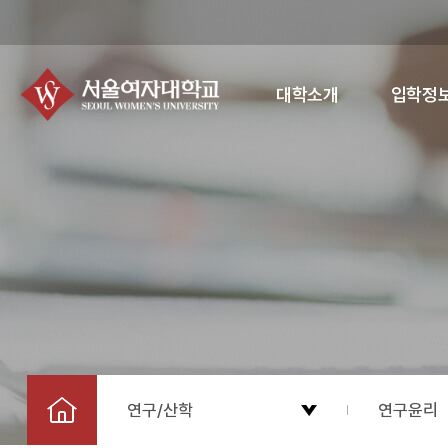
대학소개
입학정
연구/산학
연구윤리