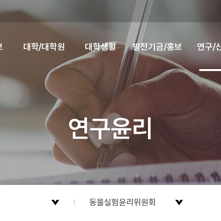
보
대학/대학원
대학생활
발전기금/홍보
연구/
연구윤리
동물실험윤리위원회