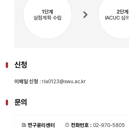
1단계
2단계
실험계획 수립
IACUC 심
신청
이메일 신청
: rla0123@swu.ac.kr
문의
연구윤리센터
전화번호 :
02-970-5805