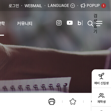
LANGUAGE
POPUP
로그인
WEBMAIL
1
검
색
산학
커뮤니티
열
기
예비 신입생
재학생