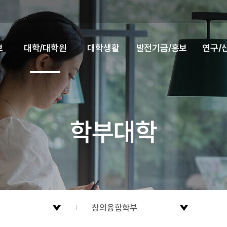
보
대학/대학원
대학생활
발전기금/홍보
연구/
학부대학
창의융합학부