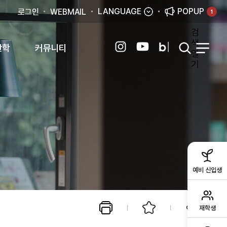
LANGUAGE
POPUP
로그인
WEBMAIL
1
검
색
산학
커뮤니티
열
기
예비 신입생
재학생