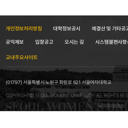
개인정보처리방침
대학정보공시
예결산 및 기타공
공익제보
입찰공고
오시는 길
시스템불편사항
교내주요사이트
(01797) 서울특별시 노원구 화랑로 621 서울여자대학교
COPYRIGHTⓒ SEOUL WOMEN’S UNIVERSITY. ALL RIGHTS RES