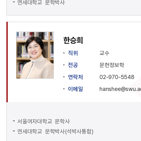
연세대학교 문학박사
한승희
직위
교수
전공
문헌정보학
연락처
02-970-5548
이메일
hanshee@swu.ac
서울여자대학교 문학사
연세대학교 문학박사(석박사통합)