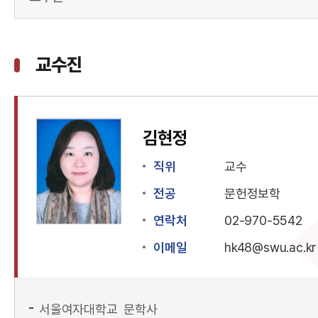
교수진
김현정
직위
교수
전공
문헌정보학
연락처
02-970-5542
이메일
hk48@swu.ac.kr
서울여자대학교 문학사