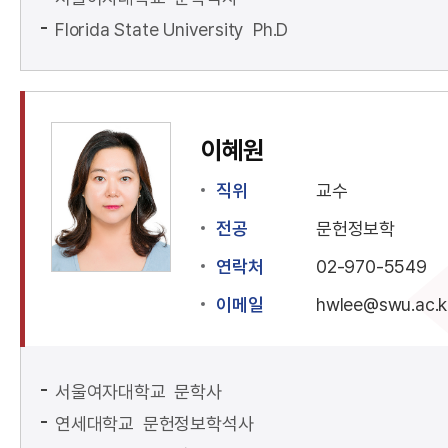
Florida State University Ph.D
이혜원
직위
교수
전공
문헌정보학
연락처
02-970-5549
이메일
hwlee@swu.ac.k
서울여자대학교 문학사
연세대학교 문헌정보학석사