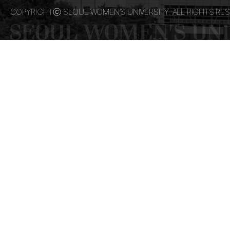
COPYRIGHTⓒ SEOUL WOMEN’S UNIVERSITY. ALL RIGHTS RES