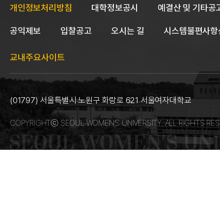
개인정보처리방침
대학정보공시
예결산 및 기타공
공익제보
입찰공고
오시는 길
시스템불편사항
교내주요사이트
(01797) 서울특별시 노원구 화랑로 621 서울여자대학교
COPYRIGHTⓒ SEOUL WOMEN’S UNIVERSITY. ALL RIGHTS RES