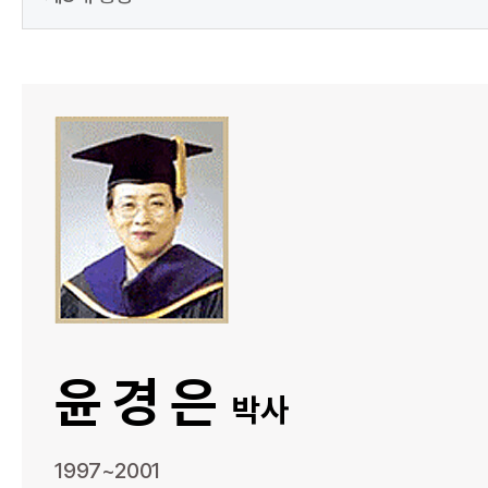
윤경은
박사
1997~2001