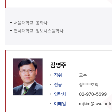
서울대학교 공학사
연세대학교 정보시스템학사
김명주
직위
교수
전공
정보보호학
연락처
02-970-5699
이메일
mjkim@swu.ac.k