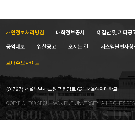
개인정보처리방침
대학정보공시
예결산 및 기타공
공익제보
입찰공고
오시는 길
시스템불편사항
교내주요사이트
(01797) 서울특별시 노원구 화랑로 621 서울여자대학교
COPYRIGHTⓒ SEOUL WOMEN’S UNIVERSITY. ALL RIGHTS RES