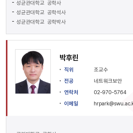
성균관대학교 공학사
성균관대학교 공학석사
성균관대학교 공학박사
박후린
직위
조교수
전공
네트워크보안
연락처
02-970-5764
이메일
hrpark@swu.ac.