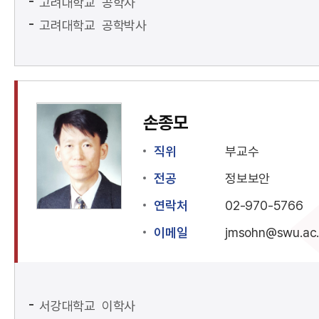
고려대학교 공학사
고려대학교 공학박사
손종모
직위
부교수
전공
정보보안
연락처
02-970-5766
이메일
jmsohn@swu.ac.
서강대학교 이학사