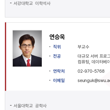
서강대학교 이학석사
연승욱
직위
부교수
전공
대규모 서버 프로
컴퓨팅, 데이터베
연락처
02-970-5768
이메일
seunguk@swu.ac
서울대학교 공학사