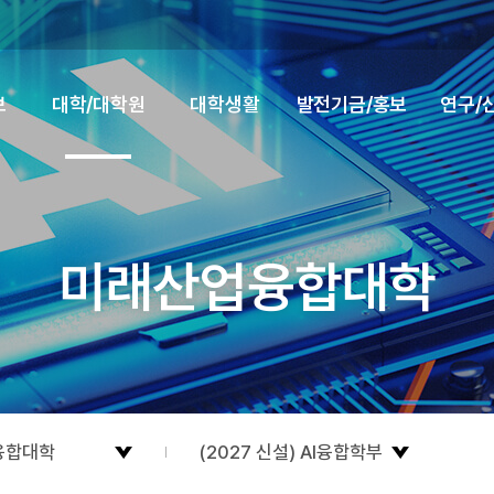
보
대학/대학원
대학생활
발전기금/홍보
연구/
미래산업융합대학
융합대학
(2027 신설) AI융합학부