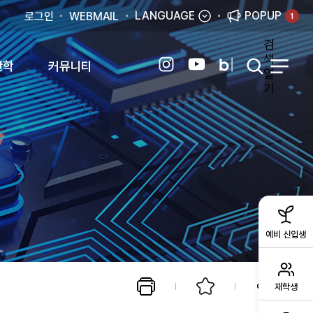
LANGUAGE
POPUP
로그인
WEBMAIL
1
검
색
산학
커뮤니티
열
기
예비 신입생
재학생