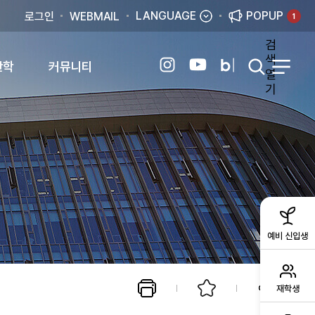
LANGUAGE
POPUP
로그인
WEBMAIL
1
검
색
산학
커뮤니티
열
기
예비 신입생
재학생