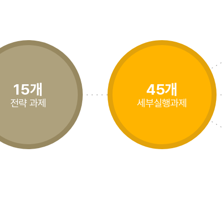
15개
45개
전략 과제
세부실행과제