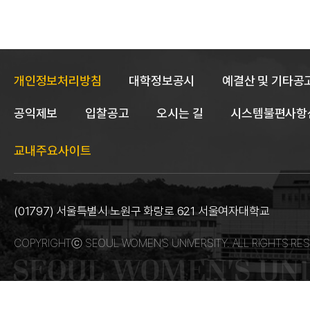
개인정보처리방침
대학정보공시
예결산 및 기타공
공익제보
입찰공고
오시는 길
시스템불편사항
교내주요사이트
(01797) 서울특별시 노원구 화랑로 621 서울여자대학교
COPYRIGHTⓒ SEOUL WOMEN’S UNIVERSITY. ALL RIGHTS RES