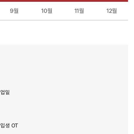
9월
10월
11월
12월
졸업일
신입생 OT