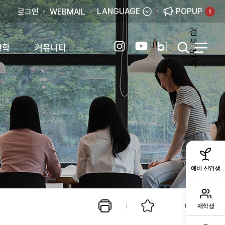
LANGUAGE
POPUP
로그인
WEBMAIL
1
검
색
산학
커뮤니티
열
기
예비 신입생
재학생