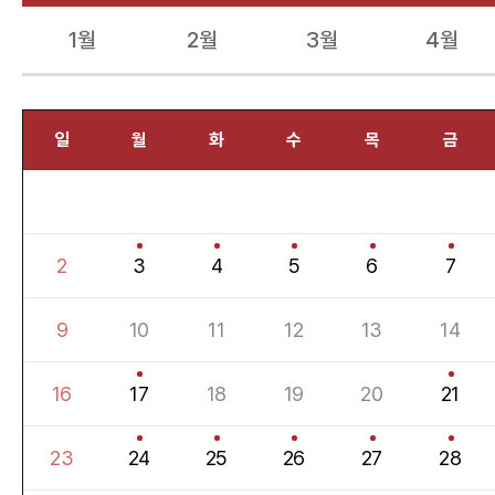
1월
2월
3월
4월
일
월
화
수
목
금
2
3
4
5
6
7
9
10
11
12
13
14
16
17
18
19
20
21
23
24
25
26
27
28