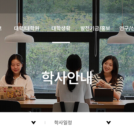
보
대학/대학원
대학생활
발전기금/홍보
연구/
학사안내
학사일정