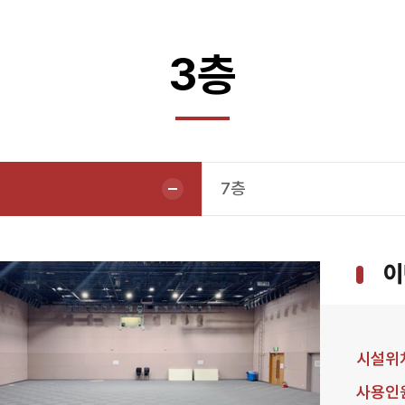
3층
7층
이
시설위
사용인