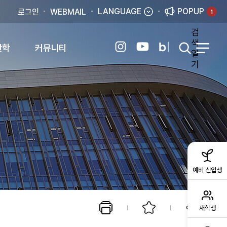
LANGUAGE
POPUP
로그인
WEBMAIL
1
검
색
산학
커뮤니티
열
기
예비 신입생
재학생