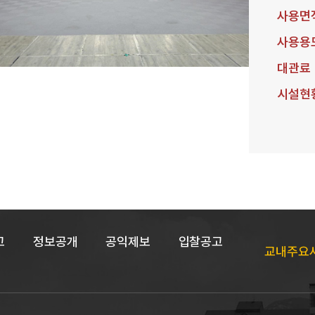
사용면
사용용
대관료
시설현
고
정보공개
공익제보
입찰공고
교내주요