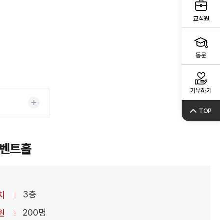
교직원
동문
기부하기
TOP
벤트홀
3층
치
200명
원