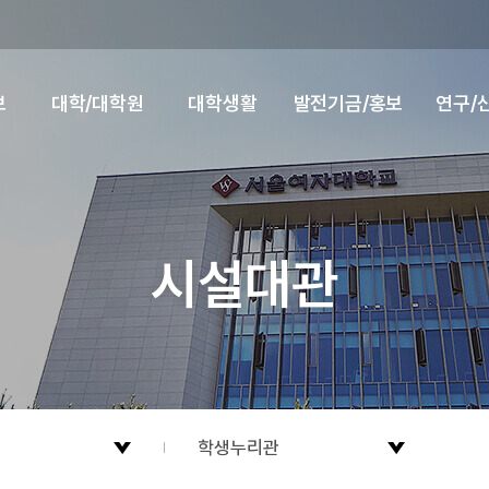
보
대학/대학원
대학생활
발전기금/홍보
연구/
시설대관
학생누리관