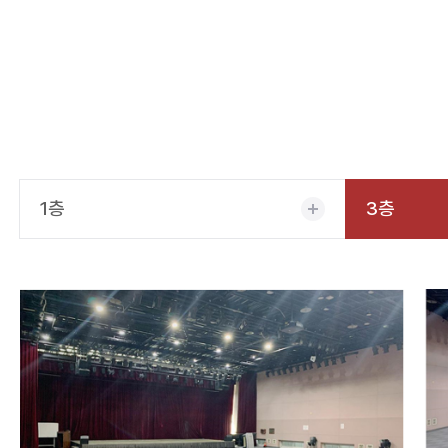
1층
3층