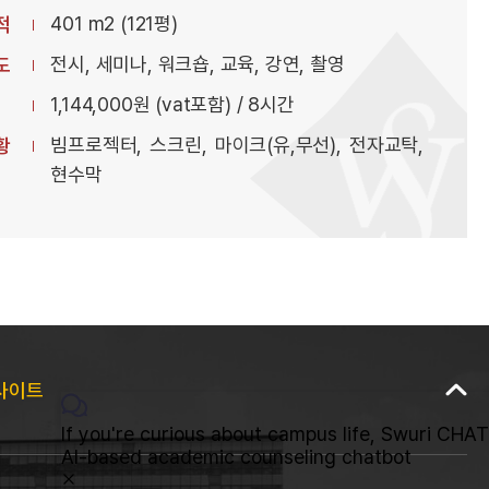
401 m2 (121평)
적
전시, 세미나, 워크숍, 교육, 강연, 촬영
도
1,144,000원 (vat포함) / 8시간
빔프로젝터, 스크린, 마이크(유,무선), 전자교탁,
황
현수막
사이트