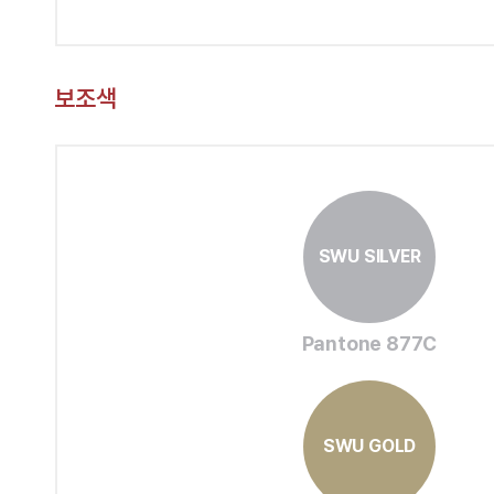
보조색
SWU SILVER
Pantone 877C
SWU GOLD