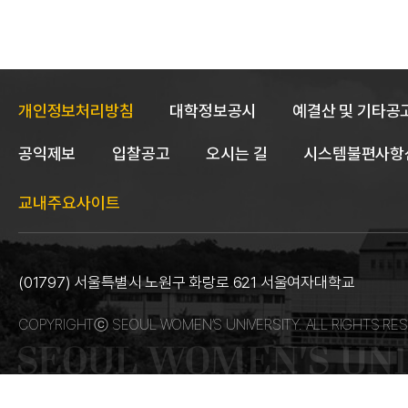
개인정보처리방침
대학정보공시
예결산 및 기타공
공익제보
입찰공고
오시는 길
시스템불편사항
교내주요사이트
(01797) 서울특별시 노원구 화랑로 621 서울여자대학교
COPYRIGHTⓒ SEOUL WOMEN’S UNIVERSITY. ALL RIGHTS RES