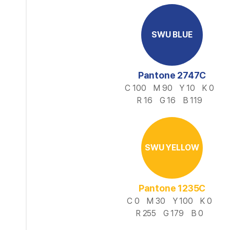
SWU BLUE
Pantone 2747C
C 100
M 90
Y 10
K 0
R 16
G 16
B 119
SWU YELLOW
Pantone 1235C
C 0
M 30
Y 100
K 0
R 255
G 179
B 0