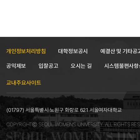
개인정보처리방침
대학정보공시
예결산 및 기타공
공익제보
입찰공고
오시는 길
시스템불편사항
교내주요사이트
(01797) 서울특별시 노원구 화랑로 621 서울여자대학교
COPYRIGHTⓒ SEOUL WOMEN’S UNIVERSITY. ALL RIGHTS RES