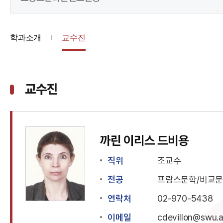
학과소개
교수진
교수진
까린 이리스 드비용
직위
조교수
전공
프랑스문학/비교
연락처
02-970-5438
이메일
cdevillon@swu.a