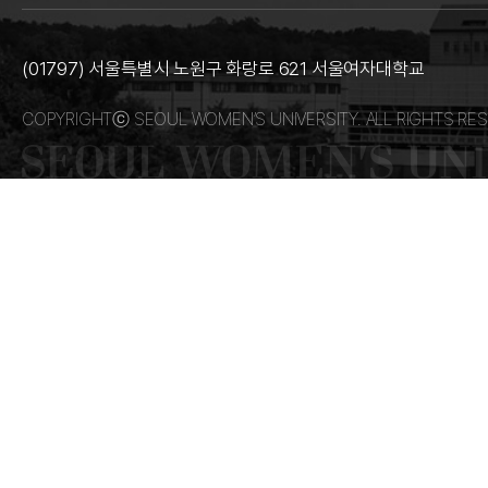
(01797) 서울특별시 노원구 화랑로 621 서울여자대학교
COPYRIGHTⓒ SEOUL WOMEN’S UNIVERSITY. ALL RIGHTS RES