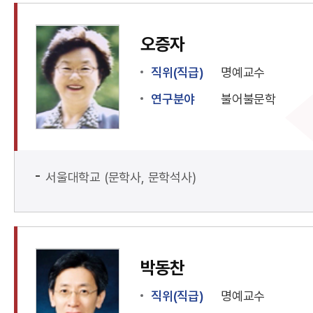
오증자
직위(직급)
명예교수
연구분야
불어불문학
서울대학교 (문학사, 문학석사)
박동찬
직위(직급)
명예교수