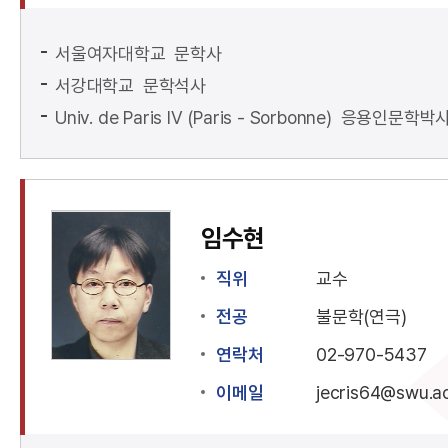
서울여자대학교 문학사
서강대학교 문학석사
Univ. de Paris IV (Paris - Sorbonne) 응용인문학박
임수현
직위
교수
전공
불문학(연극)
연락처
02-970-5437
이메일
jecris64@swu.ac