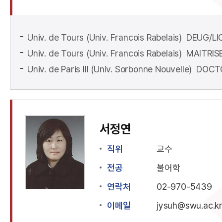
Univ. de Tours (Univ. Francois Rabelais) DEUG/L
Univ. de Tours (Univ. Francois Rabelais) MAITRIS
Univ. de Paris III (Univ. Sorbonne Nouvelle) DO
서정연
직위
교수
전공
불어학
연락처
02-970-5439
이메일
jysuh@swu.ac.k