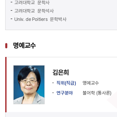
고려대학교 문학사
고려대학교 문학석사
Univ. de Poitiers 문학박사
명예교수
김은희
직위(직급)
명예교수
연구분야
불어학 (통사론)