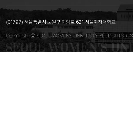
(01797) 서울특별시 노원구 화랑로 621 서울여자대학교
COPYRIGHTⓒ SEOUL WOMEN’S UNIVERSITY. ALL RIGHTS RES