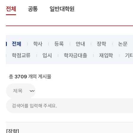
전체
공통
일반대학원
전체
학사
등록
안내
장학
논문
학점교류
입시
학자금대출
재입학
기
총
3709
개의 게시물
[장학]