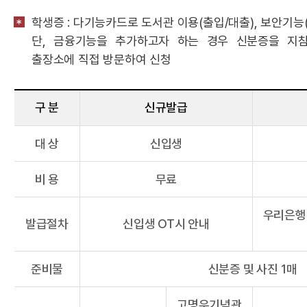
학생증 : 다기능카드로 도서관 이용(출입/대출), 보안기능
단, 금융기능을 추가하고자 하는 경우 신분증을 지
출장소에 직접 방문하여 신청
구 분
신규발급
대 상
신입생
비 용
무료
우리은행
발급절차
신입생 OT시 안내
준비물
신분증 및 사진 1매
고명우기념관