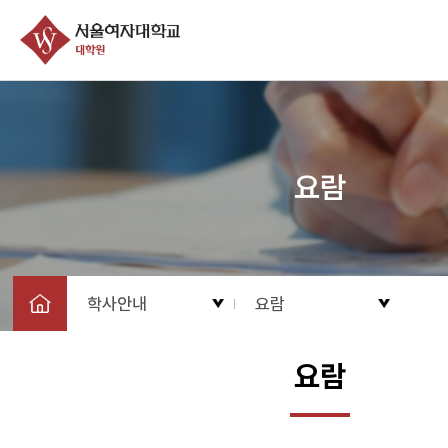
요람
학사안내
요람
요람