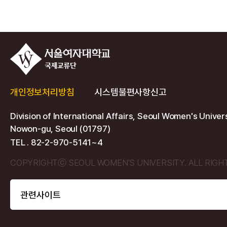
개인정보처리방침
시스템불편사항신고
Division of International Affairs, Seoul Women's Univer
Nowon-gu, Seoul (01797)
TEL . 82-2-970-5141~4
COPYRIGHTⓒ SEOUL WOMEN’S UNIVERSITY. ALL RIGH
관련사이트