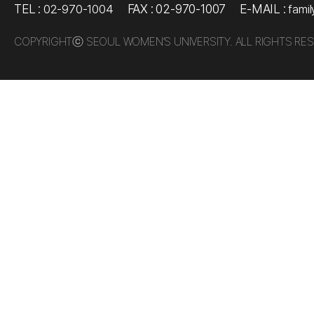
TEL :
FAX : 02-970-1007
E-MAIL :
02-970-1004
fami
COPYRIGHTⓒ SEOUL WOMEN’S UNIVERSITY. ALL RIGHTS RES