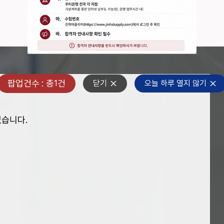
팝업건수 : 총
건
1
닫기
오늘 하루 열지 않기
없습니다.