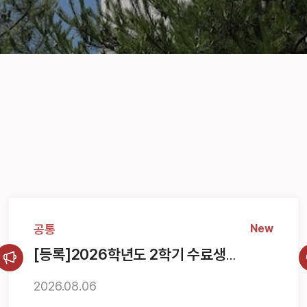
공통
New
[등록]2026학년도 2학기 수료생
연구등록금 /초과학기생 / 재입학생
등록금 납부 안내
2026.
08.
06