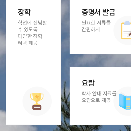
장학
증명서 발급
학업에 전념할
필요한 서류를
수 있도록
간편하게
다양한 장학
혜택 제공
요람
학사 안내 자료를
요람으로 제공