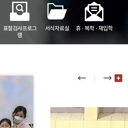
표절검사프로그
서식자료실
휴 · 복학 · 재입학
램