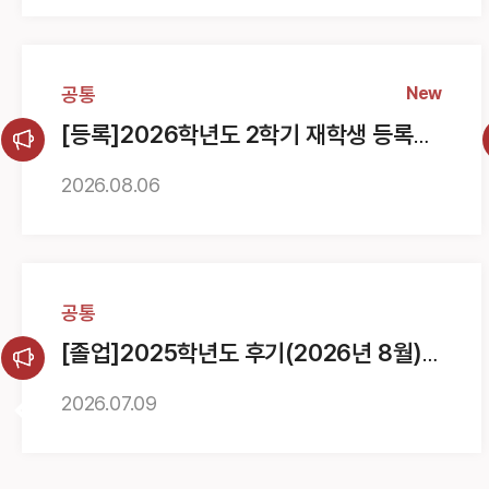
공통
New
[등록]2026학년도 2학기 재학생 등록금
납부 안내
2026.
08.
06
공통
[졸업]2025학년도 후기(2026년 8월)
대학원 학위수여식 학위복 대여 및 학위기
교부 안내
2026.
07.
09