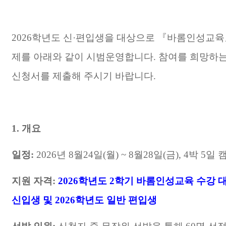
2026
학년도 신
·
편입생을 대상으로
『
바롬인성교육
제를 아래와 같이 시범운영합니다
.
참여를 희망하는
신청서를 제출해 주시기 바랍니다
.
1.
개요
일정
:
2026
년
8
월
24
일
(
월
) ~ 8
월
28
일
(
금
), 4
박
5
일 
지원 자격
:
2026
학년도
2
학기 바롬인성교육 수강 
신입생 및
2026
학년도 일반 편입생