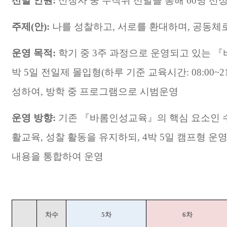
선발 인원
:
신청자 중 무작위 선발을 통해
60
명 선
주제
(
안
):
나를 성찰하고
,
서로를 환대하며
,
공동체로
운영 목적
:
학기 중
3
주 과정으로 운영되고 있는
『
박
5
일 전일제 몰입형
(
하루 기준 교육시간
: 08:00~2
성하여
,
방학 중 프로그램으로 시범운영
운영 방향
:
기존
『
바롬인성교육
』
의 핵심 요소인 
활교육
,
성찰 활동을 유지하되
, 4
박
5
일 캠프형 운
내용을 통합하여 운영
차수
5
차
6
차