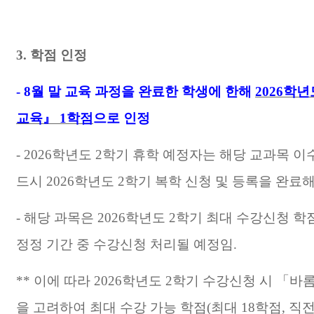
3.
학점 인정
- 8
월 말 교육 과정을 완료한 학생에 한해
2026
학년
교육
』
1
학점
으로 인정
- 2026
학년도
2
학기 휴학 예정자는 해당 교과목 이
드시
2026
학년도
2
학기 복학 신청 및 등록을 완료
-
해당 과목은
2026
학년도
2
학기 최대 수강신청 학
정정 기간 중 수강신청 처리될 예정임
.
**
이에 따라
2026
학년도
2
학기 수강신청 시
「
바
을 고려하여 최대 수강 가능 학점
(
최대
18
학점
,
직