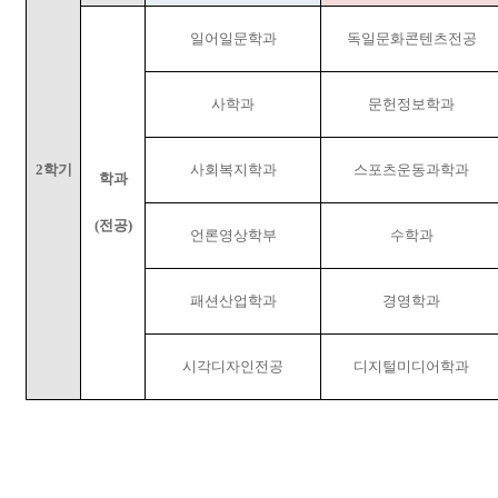
일어일문학과
독일문화콘텐츠전공
사학과
문헌정보학과
2
학기
사회복지학과
스포츠운동과학과
학과
(
전공
)
언론영상학부
수학과
패션산업학과
경영학과
시각디자인전공
디지털미디어학과