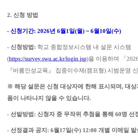
2.
신청 방법
-
신청기간
: 2026
년
6
월
1
일
(
월
) ~ 6
월
10
일
(
수
)
-
신청방법
:
학교 종합정보시스템 내 설문 시스템
(
https://survey.swu.ac.kr/login.jsp
)
을 이용하여
「
202
『
바롬인성교육
』
집중이수제
(
캠프형
)
시범운영 
※
해당 설문은 신청 대상자에 한해 표시되며
,
대상
폼이 나타나지 않을 수 있습니다
.
-
선발방법
:
신청자 중 무작위 추첨을 통해
60
명 선
-
선정결과 공지
: 6
월
17
일
(
수
) 12:00
개별 이메일 발