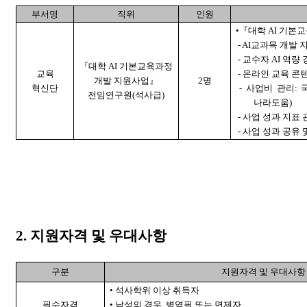
부서명
직위
인원
•『대학 AI 기
- AI교과목 개발 
- 교수자 AI 역량
『대학 AI 기본교육과정
교육
- 온라인 교육 콘
개발 지원사업』
2명
혁신단
- 사업비 관리:
전임연구원(석사급)
나라도움)
- 사업 성과 지표 
- 사업 성과 공유 
2. 지원자격 및 우대사항
구분
지원자격 및 우대사항
• 석사학위 이상 취득자
필수자격
• 남성의 경우, 병역필 또는 면제자