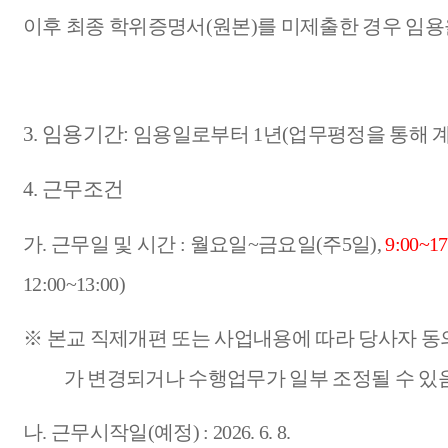
이후 최종 학위증명서
(
원본
)
를 미제출한 경우 임용
3.
임용기간
:
임용일로부터
1
년
(
업무평정을 통해 
4.
근무조건
가
.
근무일 및 시간
:
월요일
~
금요일
(
주
5
일
),
9:00~17
12:00~13:00)
※
본교 직제개편 또는 사업내용에 따라 당사자 동
가 변경되거나 수행업무가 일부 조정될 수 있
나
.
근무시작일
(
예정
) : 2026. 6. 8.