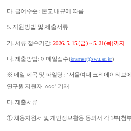
다
.
급여수준
:
본교 내규에 따름
5.
지원방법 및 제출서류
가
.
서류 접수기간
:
2026. 5. 15.(
금
) ~ 5. 21(
목
)
까지
나
.
제출방법
:
이메일접수
(
kramer@swu.ac.kr
)
※
메일 제목 및 파일명
: ‘
서울여대 크리에이티브
연구원 지원자
_
○○○
’
기재
다
.
제출서류
①
채용지원서 및 개인정보활용 동의서 각
1
부
[
첨부