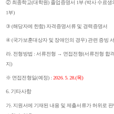
②
최종학교
(
대학원
)
졸업증명서
1
부
(
박사 수료생
1
부
)
③
(
해당자에 한함
)
자격증명서류 및 경력증명서
④
(
국가보훈대상자 및 장애인의 경우
)
관련 증빙 
라
.
전형방법
:
서류전형
→
면접전형
(
서류전형 합격
지
)
※
면접전형일
(
예정
) :
2026. 5. 28.(
목
)
6.
기타사항
가
.
지원서에 기재된 내용 및 제출서류가 허위로 판