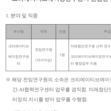
1.
분야 및 직종
부서명
직위
인원
주요
크리에이티브
미래첨단연구원 산하 연구
전임연구원
1
명
에이징연구센
크리에이티브에이징연구센
(
석사이상
)
터
터 행정업무 지원
※
해당 전임연구원의 소속은 크리에이티브에
간
-AI
협력연구센터 업무를 겸직함
.
미래첨단연
터장의 지시를 받아 업무를 수행함
.