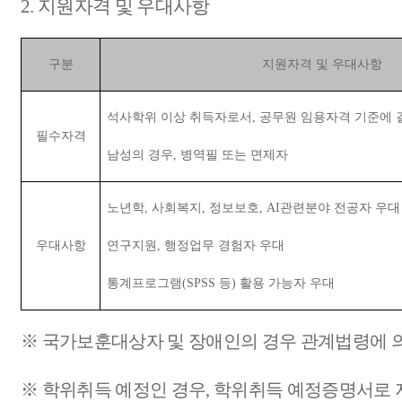
2.
지원자격 및 우대사항
구분
지원자격 및 우대사항
석사학위 이상 취득자로서
,
공무원 임용자격 기준에 
필수자격
남성의 경우
,
병역필 또는 면제자
노년학
,
사회복지
,
정보보호
, AI
관련분야 전공자 우대
우대사항
연구지원
,
행정업무 경험자 우대
통계프로그램
(SPSS
등
)
활용 가능자 우대
※
국가보훈대상자 및 장애인의 경우 관계법령에 
※
학위취득 예정인 경우
,
학위취득 예정증명서로 