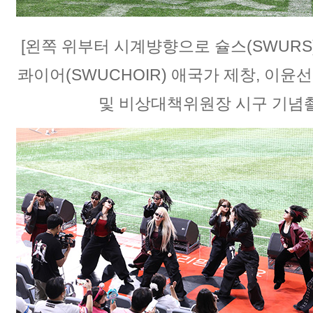
[왼쪽 위부터 시계뱡향으로 슐스(SWUR
콰
이
어(
S
WUCHOIR
) 애국가 제창
, 이윤
및 비상대책위원장 시구 기념